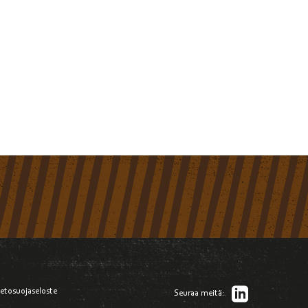
ietosuojaseloste
Seuraa meitä: