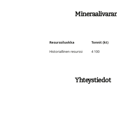
Mineraalivaran
Resurssiluokka
Tonnit (kt)
Historiallinen resurssi
4 100
Yhteystiedot