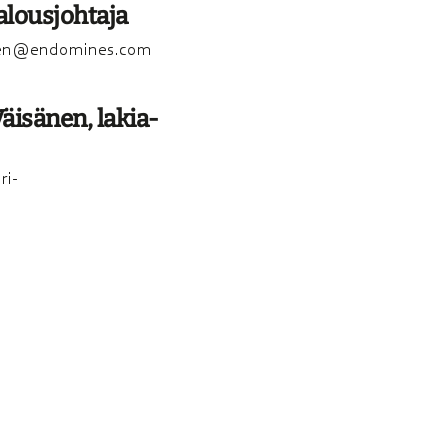
ous­joh­ta­ja
nen@endomines.com
äisä­nen, lakia­
ri-