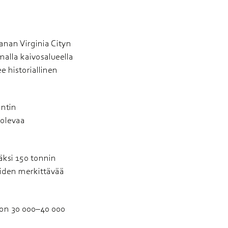
anan Virginia Cityn
malla kaivosalueella
e historiallinen
antin
 olevaa
äksi 150 tonnin
teiden merkittävää
 on 30 000–40 000