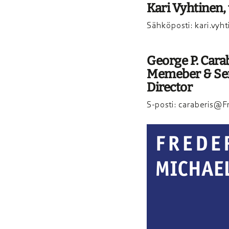
Kari Vyhti­­nen, 
Sähköposti:
kari.vy
George P. Carab
Memeber & Se
Direc­tor
S-posti:
caraberis@