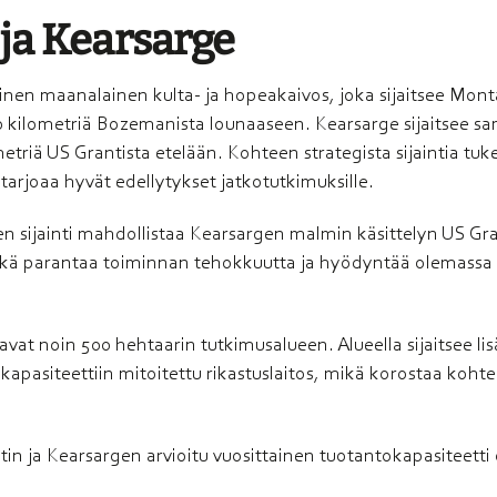
ja Kearsarge
linen maanalainen kulta- ja hopeakaivos, joka sijaitsee Mont
0 kilometriä Bozemanista lounaaseen. Kearsarge sijaitsee sa
triä US Grantista etelään. Kohteen strategista sijaintia tuke
 tarjoaa hyvät edellytykset jatkotutkimuksille.
n sijainti mahdollistaa Kearsargen malmin käsittelyn US Gr
 mikä parantaa toiminnan tehokkuutta ja hyödyntää olemassa
vat noin 500 hehtaarin tutkimusalueen. Alueella sijaitsee lis
lykapasiteettiin mitoitettu rikastuslaitos, mikä korostaa koh
in ja Kearsargen arvioitu vuosittainen tuotantokapasiteetti