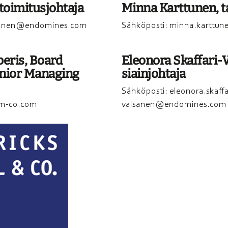
toimi­tus­joh­ta­ja
Minna Karttu­nen, tal
hti­nen@endomines.com
Sähköposti:
minna.karttu
e­ris, Board
Eleono­ra Skaffa­ri-V
nior Managing
siain­joh­ta­ja
Sähköposti: eleonora.skaffa
Fm-co.com
vaisanen@endomines.com