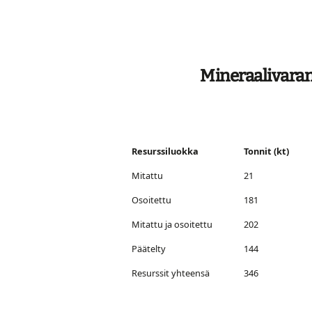
Mineraalivaran
Resurssiluokka
Tonnit (kt)
Mitattu
21
Osoitettu
181
Mitattu ja osoitettu
202
Päätelty
144
Resurssit yhteensä
346