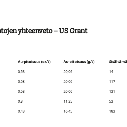
tojen yhteenveto – US Grant
Au-pitoisuus (oz/t)
Au-pitoisuus (g/t)
Sisältämä
0,53
20,06
14
0,53
20,06
117
0,53
20,06
131
0,3
11,35
53
0,43
16,45
183