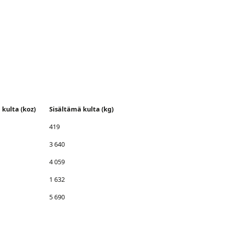
 kulta (koz)
Sisältämä kulta (kg)
419
3 640
4 059
1 632
5 690