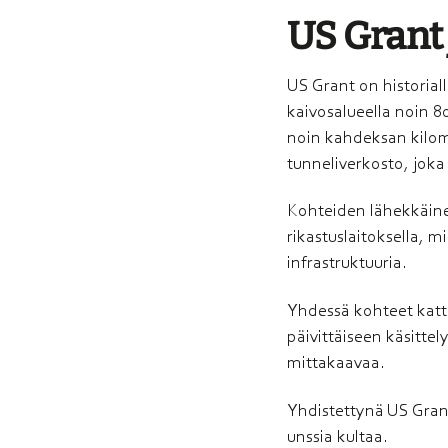
US Grant 
US Grant on historial
kaivosalueella noin 8
noin kahdeksan kilome
tunneliverkosto, joka
Kohteiden lähekkäine
rikastuslaitoksella,
infrastruktuuria.
Yhdessä kohteet katta
päivittäiseen käsitte
mittakaavaa.
Yhdistettynä US Grant
unssia kultaa.