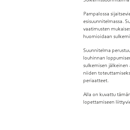
Pampalossa sijaitsevi
esisuunnitelmassa. S
vaatimusten mukaises
huomioidaan sulkemis
Suunnitelma perustuu 
louhinnan
loppumisen
sulkemisen jälkeinen 
niiden toteuttamiseksi 
periaatteet.
Alla on kuvattu täm
lopettamiseen liittyv