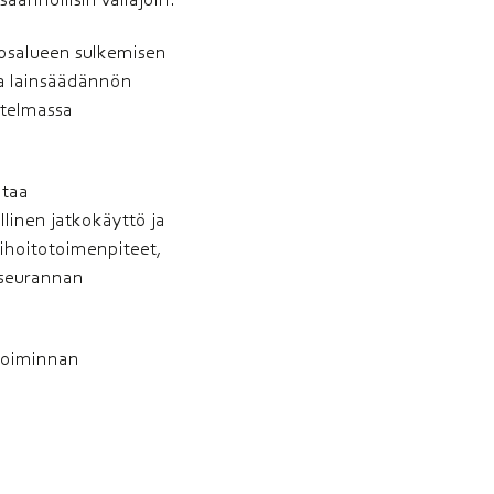
vosalueen sulkemisen
ja lainsäädännön
itelmassa
ntaa
inen jatkokäyttö ja
kihoitotoimenpiteet,
kiseurannan
toiminnan