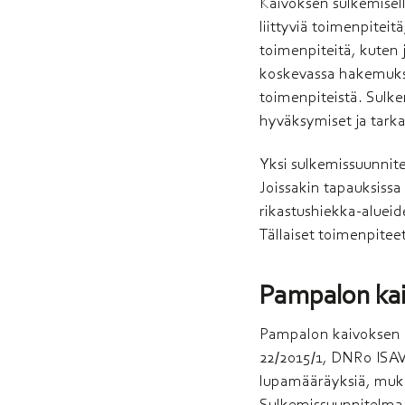
Kaivoksen sulkemisell
liittyviä toimenpiteit
toimenpiteitä, kuten 
koskevassa hakemukses
toimenpiteistä. Sulke
hyväksymiset ja tarka
Yksi sulkemissuunnit
Joissakin tapauksissa 
rikastushiekka-alueid
Tällaiset toimenpitee
Pampalon kai
Pampalon kaivoksen n
22/2015/1, DNRo ISAVI
lupamääräyksiä, muka
Sulkemissuunnitelma o