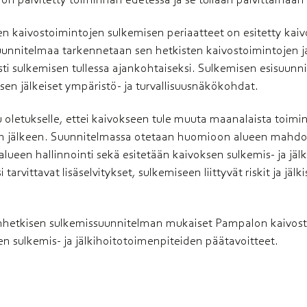
en kaivostoimintojen sulkemisen periaatteet on esitetty kai
uunnitelmaa tarkennetaan sen hetkisten kaivostoimintojen 
ti sulkemisen tullessa ajankohtaiseksi. Sulkemisen esisuunn
en jälkeiset ympäristö- ja turvallisuusnäkökohdat.
oletukselle, ettei kaivokseen tule muuta maanalaista toimi
 jälkeen. Suunnitelmassa otetaan huomioon alueen mahdoll
alueen hallinnointi sekä esitetään kaivoksen sulkemis- ja jäl
tarvittavat lisäselvitykset, sulkemiseen liittyvät riskit ja jäl
änhetkisen sulkemissuunnitelman mukaiset Pampalon kaivos
ien sulkemis- ja jälkihoitotoimenpiteiden päätavoitteet.