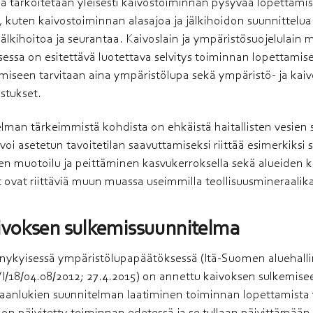
a tarkoitetaan yleisesti kaivostoiminnan pysyvää lopettamis
ä, kuten kaivostoiminnan alasajoa ja jälkihoidon suunnittelua 
jälkihoitoa ja seurantaa. Kaivoslain ja ympäristösuojelulain 
sa on esitettävä luotettava selvitys toiminnan lopettamisesta
miseen tarvitaan aina ympäristölupa sekä ympäristö- ja ka
stukset.
elman tärkeimmistä kohdista on ehkäistä haitallisten vesien
voi asetetun tavoitetilan saavuttamiseksi riittää esimerkiksi s
en muotoilu ja peittäminen kasvukerroksella sekä alueiden k
t ovat riittäviä muun muassa useimmilla teollisuusmineraalika
voksen sulkemissuunnitelma
ykyisessä ympäristölupapäätöksessä (Itä-Suomen aluehalli
/18/04.08/2012; 27.4.2015) on annettu kaivoksen sulkemiseen 
anlukien suunnitelman laatiminen toiminnan lopettamista 
n päivitetty toiminnan edetessä ja se tullaan päivittämään s