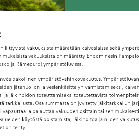
t
iittyvistä vakuuksista määrätään kaivoslaissa sekä ympäri
ain mukaisista vakuuksista on määrätty Endominesin Pampalo
(Hosko ja Rämepuro) ympäristöluvissa.
n myös pakollinen ympäristövahinkovakuutus. Ympäristöluva
eiden jätehuollon ja vesienkäsittelyn varmistamiseksi, kaiva
i ja jälkihoidon toteuttamiseksi toteutettavista toimenpitei
tä tarkkailusta. Osa summasta on jyvitetty jälkitarkkailun jä
oi vapauttaa ja palauttaa vakuuden osittain tai sen mukaisest
ealueiden käytöstä poistamista, jälkihoitoa ja niiden vaikutu
et on tehty.