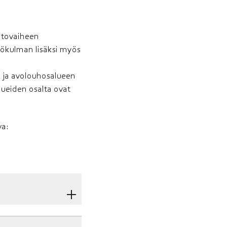
oitovaiheen
kökulman lisäksi myös
.
- ja avolouhosalueen
ueiden osalta ovat
va: