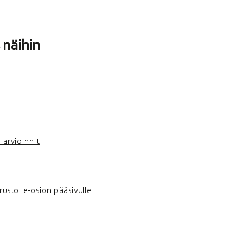
 näihin
 arvioinnit
rustolle-osion pääsivulle