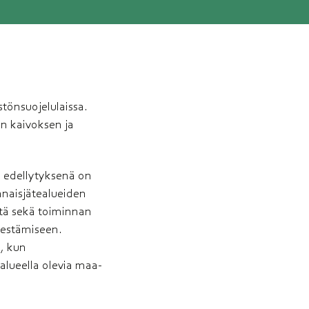
stönsuojelulaissa.
n kaivoksen ja
n edellytyksenä on
nnaisjätealueiden
stä sekä toiminnan
rjestämiseen.
i, kun
salueella olevia maa-