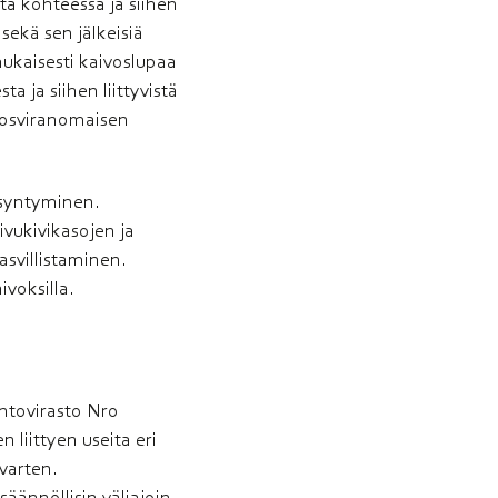
ta kohteessa ja siihen
sekä sen jälkeisiä
mukaisesti kaivoslupaa
 ja siihen liittyvistä
ivosviranomaisen
 syntyminen.
ivukivikasojen ja
asvillistaminen.
ivoksilla.
ntovirasto Nro
liittyen useita eri
varten.
äännöllisin väliajoin.