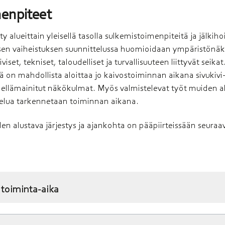
enpiteet
y alueittain yleisellä tasolla sulkemistoimenpiteitä ja jälkih
isen vaiheistuksen suunnittelussa huomioidaan ympäristönä
set, tekniset, taloudelliset ja turvallisuuteen liittyvät seikat
 on mahdollista aloittaa jo kaivostoiminnan aikana sivukivi
ellämainitut näkökulmat. Myös valmistelevat työt muiden al
telua tarkennetaan toiminnan aikana.
n alustava järjestys ja ajankohta on pääpiirteissään seuraa
 toimin­ta-aika
skien muotoilu