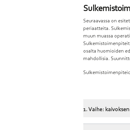
Sulkemistoim
Seuraavassa on esitett
periaatteita. Sulkem
muun muassa operatiivi
Sulkemistoimenpiteitä
osalta huomioiden ed
mahdollisia. Suunnit
Sulkemistoimenpiteide
1. Vaihe: kaivok­sen
avolouhoksen lui