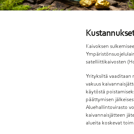
Kustannukse
Kaivoksen sulkemiseen l
Ympäristönsuojelul
satelliittikaivosten 
Yrityksiltä vaaditaa
vakuus kaivannaisjätt
käytöstä poistamiseks
päättymisen jälkeises
Aluehallintovirasto v
kaivannaisjätteen jät
alueita koskevat toim