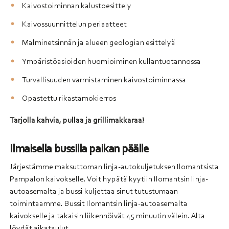
Kaivostoiminnan kalustoesittely
Kaivossuunnittelun periaatteet
Malminetsinnän ja alueen geologian esittelyä
Ympäristöasioiden huomioiminen kullantuotannossa
Turvallisuuden varmistaminen kaivostoiminnassa
Opastettu rikastamokierros
Tarjolla kahvia, pullaa ja grillimakkaraa!
Ilmaisella bussilla paikan päälle
Järjestämme maksuttoman linja-autokuljetuksen Ilomantsista
Pampalon kaivokselle. Voit hypätä kyytiin Ilomantsin linja-
autoasemalta ja bussi kuljettaa sinut tutustumaan
toimintaamme. Bussit Ilomantsin linja-autoasemalta
kaivokselle ja takaisin liikennöivät 45 minuutin välein. Alta
löydät aikataulut.