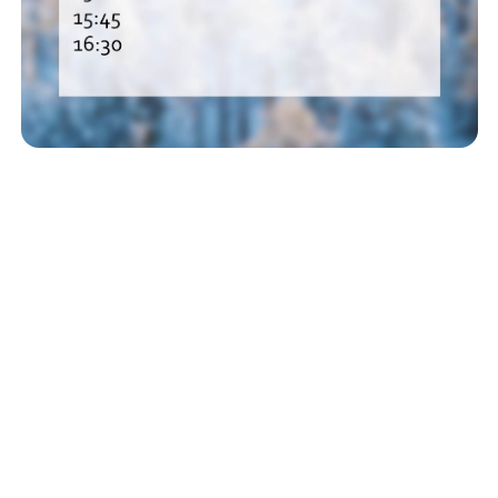
Pääkonttori
Revontulenpuisto 2 C, 02100 Espoo
Suomi
info@endomines.com