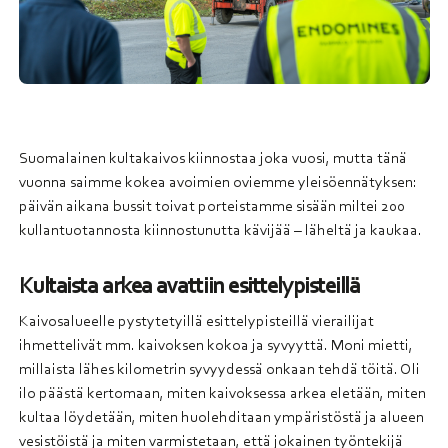
Suomalainen kultakaivos kiinnostaa joka vuosi, mutta tänä
vuonna saimme kokea avoimien oviemme yleisöennätyksen:
päivän aikana bussit toivat porteistamme sisään miltei 200
kullantuotannosta kiinnostunutta kävijää – läheltä ja kaukaa.
Kultaista arkea avattiin esittelypisteillä
Kaivosalueelle pystytetyillä esittelypisteillä vierailijat
ihmettelivät mm. kaivoksen kokoa ja syvyyttä. Moni mietti,
millaista lähes kilometrin syvyydessä onkaan tehdä töitä. Oli
ilo päästä kertomaan, miten kaivoksessa arkea eletään, miten
kultaa löydetään, miten huolehditaan ympäristöstä ja alueen
vesistöistä ja miten varmistetaan, että jokainen työntekijä