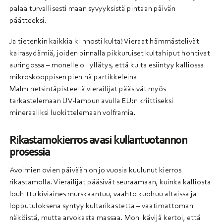
palaa turvallisesti maan syvyyksistä pintaan päivän
päätteeksi.
Ja tietenkin kaikkia kiinnosti kulta! Vieraat hämmästelivät
kairasydämiä, joiden pinnalla pikkuruiset kultahiput hohtivat
auringossa – monelle oli yllätys, että kulta esiintyy kalliossa
mikroskooppisen pieninä partikkeleina.
Malminetsintäpisteellä vierailijat pääsivät myös
tarkastelemaan UV-lampun avulla EU:n kriittiseksi
mineraaliksi luokittelemaan volframia.
Rikastamokierros avasi kullantuotannon
prosessia
Avoimien ovien päivään on jo vuosia kuulunut kierros
rikastamolla. Vierailijat pääsivät seuraamaan, kuinka kalliosta
louhittu kiviaines murskaantuu, vaahto kuohuu altaissa ja
lopputuloksena syntyy kultarikastetta – vaatimattoman
näköistä, mutta arvokasta massaa. Moni kävijä kertoi, että