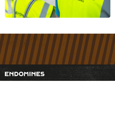
Pääkonttori
Revontulenpuisto 2 C, 02100 Espoo
Suomi
info@endomines.com